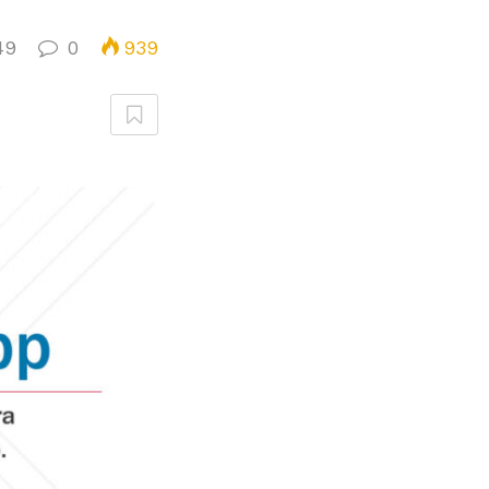
49
0
939