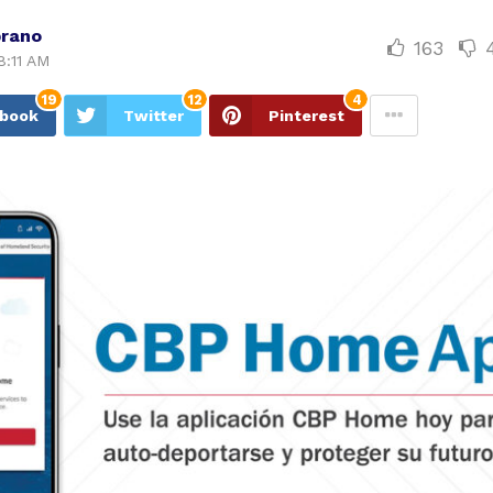
rano
163
8:11 AM
19
12
4
ebook
Twitter
Pinterest