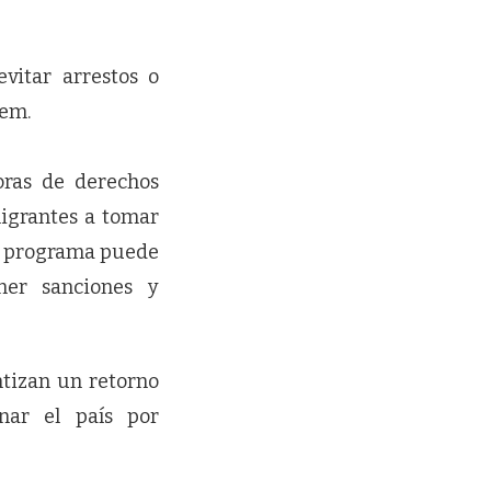
vitar arrestos o
oem.
oras de derechos
migrantes a tomar
te programa puede
ner sanciones y
ntizan un retorno
nar el país por