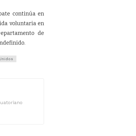
bate continúa en
lida voluntaria en
 Departamento de
ndefinido.
Unidos
cuatoriano