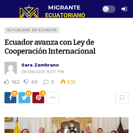
Dark mode
ACTUALIDAD EN ECUADOR
Ecuador avanza con Ley de
Cooperación Internacional
Sara Zambrano
08/09/2025 8:07 PM
162
49
0
936
19
12
4