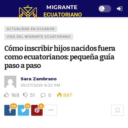
Dark mode
ACTUALIDAD EN ECUADOR
VIDA DEL MIGRANTE ECUATORIANO
Cómo inscribir hijos nacidos fuera
como ecuatorianos: pequeña guía
paso a paso
Sara Zambrano
05/27/2025 6:22 PM
168
51
0
997
20
13
5