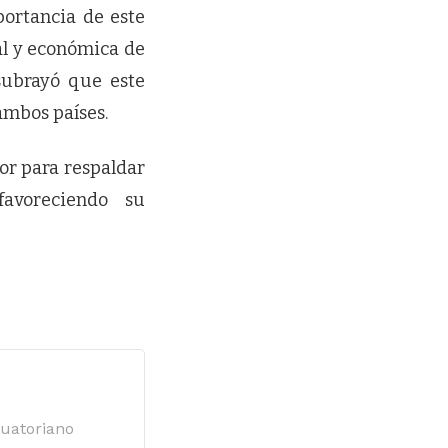
portancia de este
al y económica de
subrayó que este
ambos países.
or para respaldar
favoreciendo su
cuatoriano