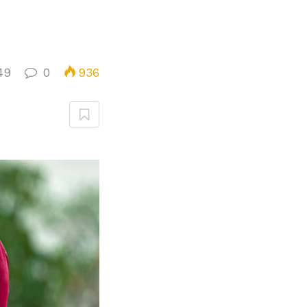
49
0
936