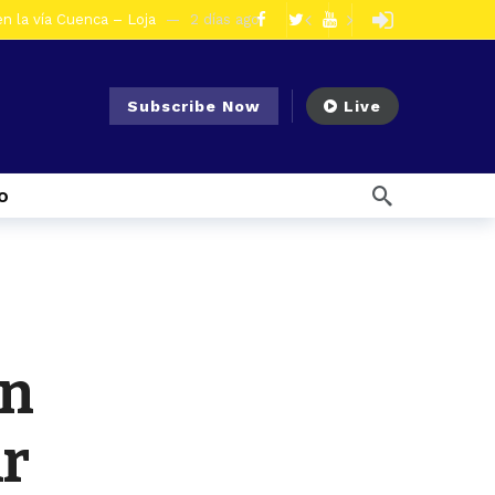
en la vía Cuenca – Loja
2 días ago
s en Azogues
2 días ago
er detenida
2 días ago
Subscribe Now
Live
ncal por presunto tráfico de droga
6 días ago
s ago
o
 enfrentar el Fenómeno El Niño
7 días ago
l Ecuador
7 días ago
emana ago
1 semana ago
Noticias para migrantes Ecuatorianos ¿Quién es Baldor Bermeo, exalcalde de Ponce Enríquez, detenido como presunto financista de Los Lobos?
olescentes
1 día ago
en
ar