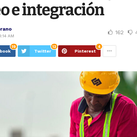
o e integración
rano
162
3:14 AM
19
12
4
ebook
Twitter
Pinterest