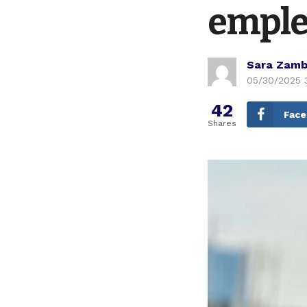
emple
Sara Zamb
05/30/2025 
42
Fac
Shares