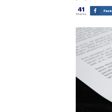
41
Fac
Shares