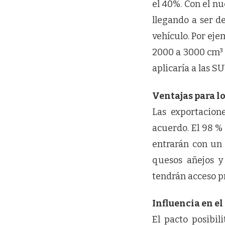
el 40%. Con el n
llegando a ser d
vehículo. Por eje
2000 a 3000 cm³ 
aplicaría a las S
Ventajas para l
Las exportacion
acuerdo. El 98 % 
entrarán con un 
quesos añejos y
tendrán acceso pr
Influencia en e
El pacto posibil