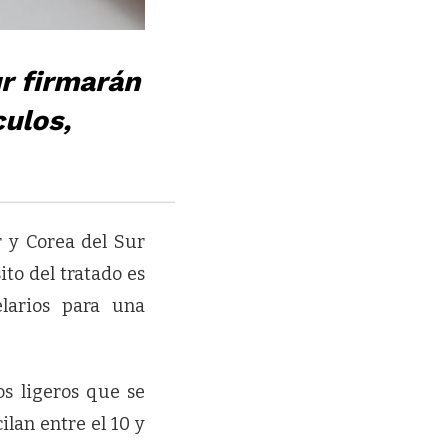
r firmarán
culos,
 y Corea del Sur
to del tratado es
elarios para una
os ligeros que se
lan entre el 10 y