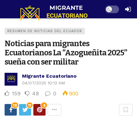
Dark mode
RESUMEN DE NOTICIAS DEL ECUADOR
Noticias para migrantes
Ecuatorianos La “Azogueñita 2025”
sueña con ser militar
Migrante Ecuatoriano
04/07/2025 10:12 AM
159
48
0
900
18
11
4