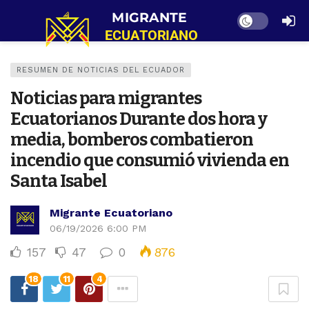
Dark mode
RESUMEN DE NOTICIAS DEL ECUADOR
Noticias para migrantes
Ecuatorianos Durante dos hora y
media, bomberos combatieron
incendio que consumió vivienda en
Santa Isabel
Migrante Ecuatoriano
06/19/2026 6:00 PM
157
47
0
876
18
11
4