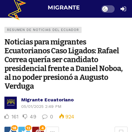
Dark mode
RESUMEN DE NOTICIAS DEL ECUADOR
Noticias para migrantes
Ecuatorianos Caso Ligados: Rafael
Correa quería ser candidato
presidencial frente a Daniel Noboa,
al no poder presionó a Augusto
Verduga
Migrante Ecuatoriano
05/01/2025 2:49 PM
161
49
0
924
18
12
4