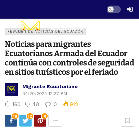
Dark mode
RESUMEN DE NOTICIAS DEL ECUADOR
Noticias para migrantes
Ecuatorianos Armada del Ecuador
continúa con controles de seguridad
en sitios turísticos por el feriado
Migrante Ecuatoriano
04/20/2025 12:27 PM
160
48
0
912
18
12
4