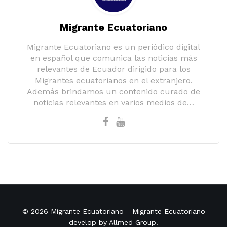
Migrante Ecuatoriano
Migrante Ecuatoriano es un periódico digital
en español que comunica las noticias más
relevantes de Ecuador dirigido para los
Migrantes ecuatorianos en el extranjero.
Además brindamos un contenido curado de
noticias relevantes en varios medios de…
© 2026
Migrante Ecuatoriano
- Migrante Ecuatoriano
develop by
Allmed Group
.