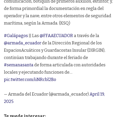
comunicación, botiquín de primeros auxilios, extintor; y,
de forma primordial la documentación en regla del
operador y la nave, entre otros elementos de seguridad
marítima, según la Armada. (KSQ)
#Galápagos
|| Las
@FFAAECUADOR
a través de la
@armada_ecuador
de la Dirección Regional de los
EspaciosAcuáticos y Guardacostas Insular (DIRGIN),
continúan trabajando durante el feriado de
#semanasanta
de forma articulada con autoridades
locales y ejecutando funciones de…
pic.twitter.com/iiNRcbl2Bo
— Armada del Ecuador (@armada_ecuador)
April 19,
2025
Te puede interesar: