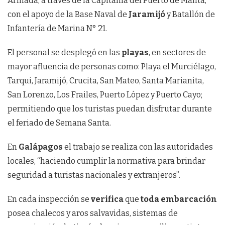
Armada, a través de la Capitanía del Puerto de Manta,
con el apoyo de la Base Naval de
Jaramijó
y Batallón de
Infantería de Marina N° 21.
El personal se desplegó en las
playas
, en sectores de
mayor afluencia de personas como: Playa el Murciélago,
Tarqui, Jaramijó, Crucita, San Mateo, Santa Marianita,
San Lorenzo, Los Frailes, Puerto López y Puerto Cayo;
permitiendo que los turistas puedan disfrutar durante
el feriado de Semana Santa.
En
Galápagos
el trabajo se realiza con las autoridades
locales, “haciendo cumplir la normativa para brindar
seguridad a turistas nacionales y extranjeros”.
En cada inspección se
verifica
que
toda embarcación
posea chalecos y aros salvavidas, sistemas de