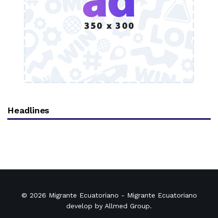
Headlines
© 2026
Migrante Ecuatoriano
- Migrante Ecuatoriano
develop by
Allmed Group
.