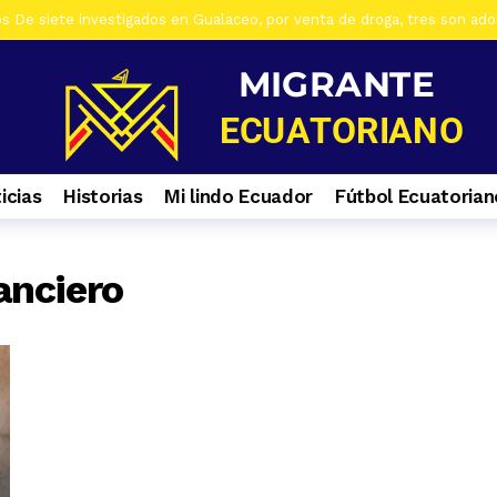
os De siete investigados en Gualaceo, por venta de droga, tres son ad
s Al menos 7 heridos por accidente de tránsito en el ingreso a Zhiña, 
os Cinco farmacias clausuradas por comercializar productos irregulare
os Casa era utilizada para almacenar armas en La Troncal. Hay una muj
os Cuatro ciudadanos vinculados a Los Águilas son detenidos en La Tro
icias
Historias
Mi lindo Ecuador
Fútbol Ecuatorian
os Contactos de emergencia para quienes caminan a El Cisne
6 día
os En Azuay se validaron todos los planes de acción de los GADs para
s Selva Eterna, el santuario que cuida la vida silvestre del sureste de
anciero
os Culminan mantenimiento de la Central Hidroeléctrica Mazar
1 s