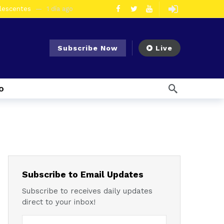
olescentes
1 día ago
en la vía Cuenca – Loja
2 días ago
s en Azogues
2 días ago
Subscribe Now
Live
er detenida
3 días ago
ncal por presunto tráfico de droga
6 días ago
o
s ago
 enfrentar el Fenómeno El Niño
7 días ago
l Ecuador
7 días ago
emana ago
1 semana ago
Noticias para migrantes Ecuatorianos ¿Quién es Baldor Bermeo, exalcalde de Ponce Enríquez, detenido como presunto financista de Los Lobos?
Subscribe to Email Updates
Subscribe to receives daily updates
direct to your inbox!