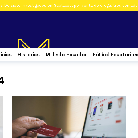
os De siete investigados en Gualaceo, por venta de droga, tres son ad
s Al menos 7 heridos por accidente de tránsito en el ingreso a Zhiña, 
os Cinco farmacias clausuradas por comercializar productos irregulare
os Casa era utilizada para almacenar armas en La Troncal. Hay una muj
os Cuatro ciudadanos vinculados a Los Águilas son detenidos en La Tro
icias
Historias
Mi lindo Ecuador
Fútbol Ecuatorian
os Contactos de emergencia para quienes caminan a El Cisne
7 día
os En Azuay se validaron todos los planes de acción de los GADs para
s Selva Eterna, el santuario que cuida la vida silvestre del sureste de
4
os Culminan mantenimiento de la Central Hidroeléctrica Mazar
1 s