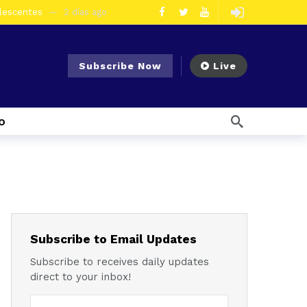
olescentes
2 días ago
en la vía Cuenca – Loja
2 días ago
s en Azogues
3 días ago
Subscribe Now
Live
er detenida
3 días ago
ncal por presunto tráfico de droga
6 días ago
o
s ago
 enfrentar el Fenómeno El Niño
1 semana ago
l Ecuador
1 semana ago
emana ago
1 semana ago
Noticias para migrantes Ecuatorianos ¿Quién es Baldor Bermeo, exalcalde de Ponce Enríquez, detenido como presunto financista de Los Lobos?
Subscribe to Email Updates
Subscribe to receives daily updates
direct to your inbox!