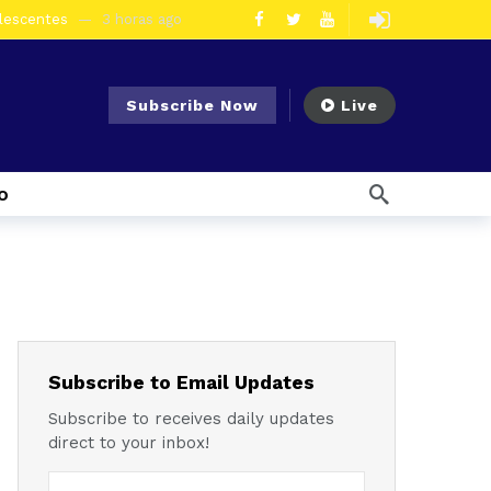
olescentes
3 horas ago
en la vía Cuenca – Loja
18 horas ago
s en Azogues
1 día ago
Subscribe Now
Live
er detenida
1 día ago
5 días ago
Noticias para migrantes Ecuatorianos Cuatro ciudadanos vinculados a Los Águilas son detenidos en La Troncal por presunto tráfico de droga
o
s ago
 enfrentar el Fenómeno El Niño
5 días ago
l Ecuador
6 días ago
ías ago
6 días ago
Noticias para migrantes Ecuatorianos ¿Quién es Baldor Bermeo, exalcalde de Ponce Enríquez, detenido como presunto financista de Los Lobos?
Subscribe to Email Updates
Subscribe to receives daily updates
direct to your inbox!