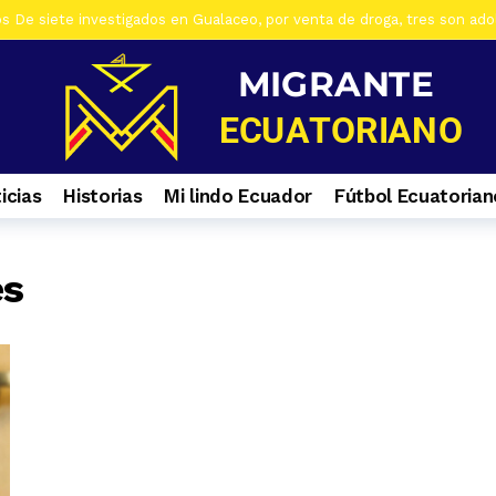
os De siete investigados en Gualaceo, por venta de droga, tres son ad
s Al menos 7 heridos por accidente de tránsito en el ingreso a Zhiña, 
os Cinco farmacias clausuradas por comercializar productos irregulare
os Casa era utilizada para almacenar armas en La Troncal. Hay una muj
os Cuatro ciudadanos vinculados a Los Águilas son detenidos en La Tro
icias
Historias
Mi lindo Ecuador
Fútbol Ecuatorian
os Contactos de emergencia para quienes caminan a El Cisne
7 día
os En Azuay se validaron todos los planes de acción de los GADs para
s Selva Eterna, el santuario que cuida la vida silvestre del sureste de
es
os Culminan mantenimiento de la Central Hidroeléctrica Mazar
1 s