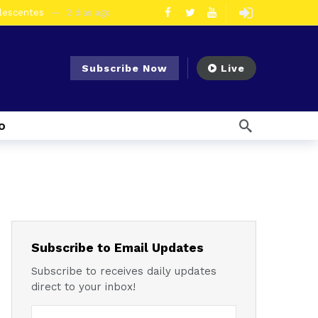
olescentes
2 días ago
en la vía Cuenca – Loja
2 días ago
s en Azogues
3 días ago
Subscribe Now
Live
er detenida
3 días ago
ncal por presunto tráfico de droga
6 días ago
o
s ago
 enfrentar el Fenómeno El Niño
1 semana ago
l Ecuador
1 semana ago
emana ago
1 semana ago
Noticias para migrantes Ecuatorianos ¿Quién es Baldor Bermeo, exalcalde de Ponce Enríquez, detenido como presunto financista de Los Lobos?
Subscribe to Email Updates
Subscribe to receives daily updates
direct to your inbox!