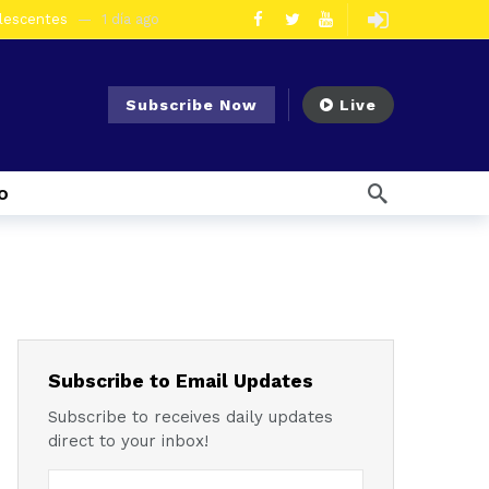
olescentes
1 día ago
en la vía Cuenca – Loja
2 días ago
s en Azogues
2 días ago
Subscribe Now
Live
er detenida
2 días ago
ncal por presunto tráfico de droga
6 días ago
o
s ago
 enfrentar el Fenómeno El Niño
6 días ago
l Ecuador
7 días ago
emana ago
1 semana ago
Noticias para migrantes Ecuatorianos ¿Quién es Baldor Bermeo, exalcalde de Ponce Enríquez, detenido como presunto financista de Los Lobos?
Subscribe to Email Updates
Subscribe to receives daily updates
direct to your inbox!