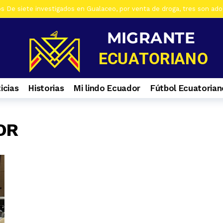
os De siete investigados en Gualaceo, por venta de droga, tres son ad
s Al menos 7 heridos por accidente de tránsito en el ingreso a Zhiña, 
os Cinco farmacias clausuradas por comercializar productos irregulare
os Casa era utilizada para almacenar armas en La Troncal. Hay una muj
os Cuatro ciudadanos vinculados a Los Águilas son detenidos en La Tro
icias
Historias
Mi lindo Ecuador
Fútbol Ecuatorian
os Contactos de emergencia para quienes caminan a El Cisne
6 día
os En Azuay se validaron todos los planes de acción de los GADs para
s Selva Eterna, el santuario que cuida la vida silvestre del sureste de
OR
os Culminan mantenimiento de la Central Hidroeléctrica Mazar
1 s