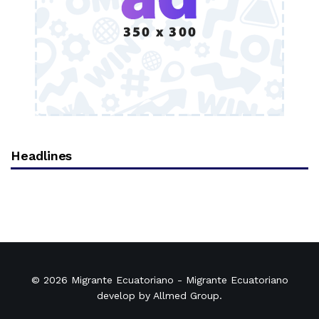
Headlines
© 2026
Migrante Ecuatoriano
- Migrante Ecuatoriano
develop by
Allmed Group
.