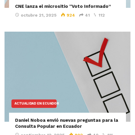
CNE lanza el micrositio “Voto Informado”
octubre 21, 2025
924
41
112
ACTUALIDAD EN ECUADOR
Daniel Noboa envió nuevas preguntas para la
Consulta Popular en Ecuador
septiembre 12, 2025
902
40
111