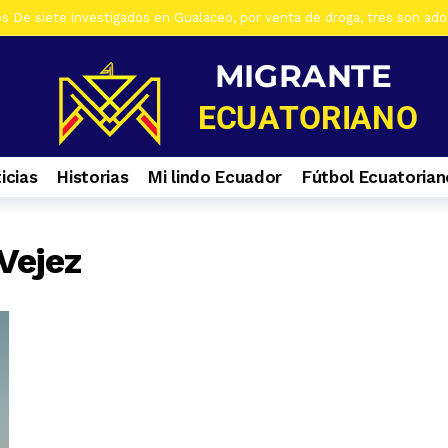
os De siete investigados en Gualaceo, por venta de droga, tres son ad
s Al menos 7 heridos por accidente de tránsito en el ingreso a Zhiña, 
os Cinco farmacias clausuradas por comercializar productos irregulare
os Casa era utilizada para almacenar armas en La Troncal. Hay una muj
os Cuatro ciudadanos vinculados a Los Águilas son detenidos en La Tro
icias
Historias
Mi lindo Ecuador
Fútbol Ecuatorian
os Contactos de emergencia para quienes caminan a El Cisne
7 día
os En Azuay se validaron todos los planes de acción de los GADs para
s Selva Eterna, el santuario que cuida la vida silvestre del sureste de
Vejez
os Culminan mantenimiento de la Central Hidroeléctrica Mazar
1 s