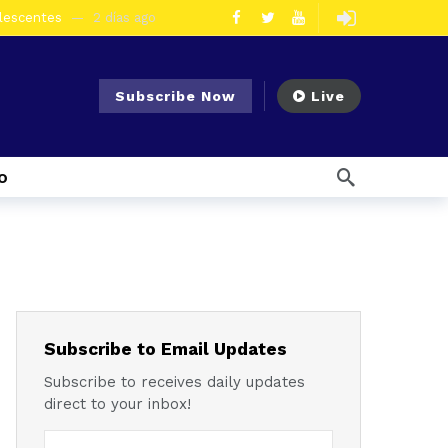
olescentes
2 días ago
en la vía Cuenca – Loja
2 días ago
s en Azogues
3 días ago
Subscribe Now
Live
er detenida
3 días ago
ncal por presunto tráfico de droga
6 días ago
o
s ago
 enfrentar el Fenómeno El Niño
1 semana ago
l Ecuador
1 semana ago
emana ago
1 semana ago
Noticias para migrantes Ecuatorianos ¿Quién es Baldor Bermeo, exalcalde de Ponce Enríquez, detenido como presunto financista de Los Lobos?
Subscribe to Email Updates
Subscribe to receives daily updates
direct to your inbox!