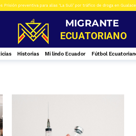
 Prisión preventiva para alias ‘La Suli’ por tráfico de droga en Gualac
os De siete investigados en Gualaceo, por venta de droga, tres son ad
s Al menos 7 heridos por accidente de tránsito en el ingreso a Zhiña, 
os Cinco farmacias clausuradas por comercializar productos irregulare
os Casa era utilizada para almacenar armas en La Troncal. Hay una muj
icias
Historias
Mi lindo Ecuador
Fútbol Ecuatorian
os Contactos de emergencia para quienes caminan a El Cisne
1 se
os En Azuay se validaron todos los planes de acción de los GADs para
s Selva Eterna, el santuario que cuida la vida silvestre del sureste de
os Culminan mantenimiento de la Central Hidroeléctrica Mazar
1 s