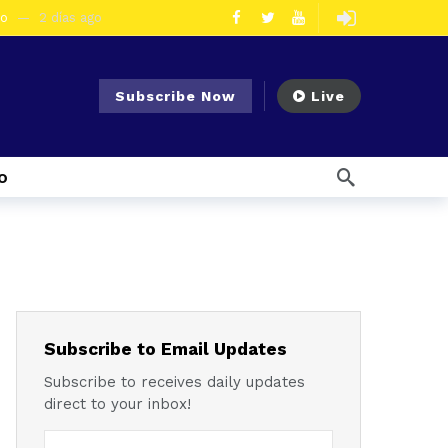
eo
2 días ago
olescentes
4 días ago
en la vía Cuenca – Loja
5 días ago
Subscribe Now
Live
s en Azogues
5 días ago
er detenida
6 días ago
o
1 semana ago
Noticias para migrantes Ecuatorianos Cuatro ciudadanos vinculados a Los Águilas son detenidos en La Troncal por presunto tráfico de droga
mana ago
 enfrentar el Fenómeno El Niño
1 semana ago
l Ecuador
1 semana ago
emana ago
Subscribe to Email Updates
Subscribe to receives daily updates
direct to your inbox!