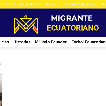
os De siete investigados en Gualaceo, por venta de droga, tres son ad
s Al menos 7 heridos por accidente de tránsito en el ingreso a Zhiña, 
os Cinco farmacias clausuradas por comercializar productos irregulare
os Casa era utilizada para almacenar armas en La Troncal. Hay una muj
os Cuatro ciudadanos vinculados a Los Águilas son detenidos en La Tro
icias
Historias
Mi lindo Ecuador
Fútbol Ecuatorian
os Contactos de emergencia para quienes caminan a El Cisne
7 día
os En Azuay se validaron todos los planes de acción de los GADs para
s Selva Eterna, el santuario que cuida la vida silvestre del sureste de
a
os Culminan mantenimiento de la Central Hidroeléctrica Mazar
1 s