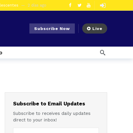
olescentes
2 días ago
en la vía Cuenca – Loja
3 días ago
s en Azogues
3 días ago
Subscribe Now
Live
er detenida
3 días ago
ncal por presunto tráfico de droga
6 días ago
o
s ago
 enfrentar el Fenómeno El Niño
1 semana ago
l Ecuador
1 semana ago
emana ago
1 semana ago
Noticias para migrantes Ecuatorianos ¿Quién es Baldor Bermeo, exalcalde de Ponce Enríquez, detenido como presunto financista de Los Lobos?
Subscribe to Email Updates
Subscribe to receives daily updates
direct to your inbox!