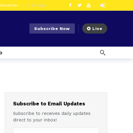
olescentes
2 días ago
en la vía Cuenca – Loja
3 días ago
s en Azogues
3 días ago
Subscribe Now
Live
er detenida
3 días ago
ncal por presunto tráfico de droga
6 días ago
o
s ago
 enfrentar el Fenómeno El Niño
1 semana ago
l Ecuador
1 semana ago
emana ago
1 semana ago
Noticias para migrantes Ecuatorianos ¿Quién es Baldor Bermeo, exalcalde de Ponce Enríquez, detenido como presunto financista de Los Lobos?
Subscribe to Email Updates
Subscribe to receives daily updates
direct to your inbox!