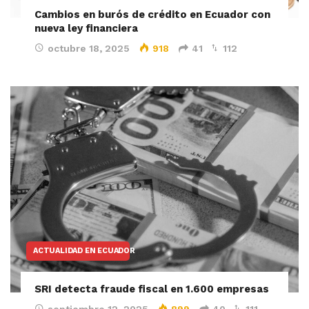
Cambios en burós de crédito en Ecuador con
nueva ley financiera
octubre 18, 2025
918
41
112
ACTUALIDAD EN ECUADOR
SRI detecta fraude fiscal en 1.600 empresas
septiembre 12, 2025
899
40
111