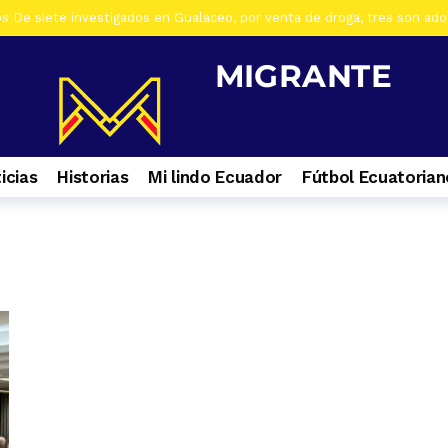
os De siete investigados en Gualaceo, por venta de droga, tres son ad
s Al menos 7 heridos por accidente de tránsito en el ingreso a Zhiña, 
os Cinco farmacias clausuradas por comercializar productos irregulare
os Casa era utilizada para almacenar armas en La Troncal. Hay una muj
os Cuatro ciudadanos vinculados a Los Águilas son detenidos en La Tro
icias
Historias
Mi lindo Ecuador
Fútbol Ecuatorian
os Contactos de emergencia para quienes caminan a El Cisne
6 día
os En Azuay se validaron todos los planes de acción de los GADs para
s Selva Eterna, el santuario que cuida la vida silvestre del sureste de
os Culminan mantenimiento de la Central Hidroeléctrica Mazar
1 s