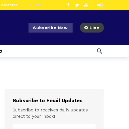
olescentes
1 día ago
en la vía Cuenca – Loja
2 días ago
s en Azogues
2 días ago
Subscribe Now
Live
er detenida
2 días ago
ncal por presunto tráfico de droga
5 días ago
o
s ago
 enfrentar el Fenómeno El Niño
6 días ago
l Ecuador
7 días ago
emana ago
1 semana ago
Noticias para migrantes Ecuatorianos ¿Quién es Baldor Bermeo, exalcalde de Ponce Enríquez, detenido como presunto financista de Los Lobos?
Subscribe to Email Updates
Subscribe to receives daily updates
direct to your inbox!