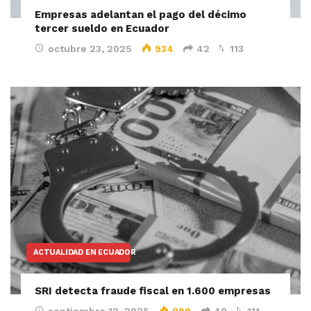
Empresas adelantan el pago del décimo
tercer sueldo en Ecuador
octubre 23, 2025
934
42
113
ACTUALIDAD EN ECUADOR
SRI detecta fraude fiscal en 1.600 empresas
septiembre 12, 2025
899
40
111