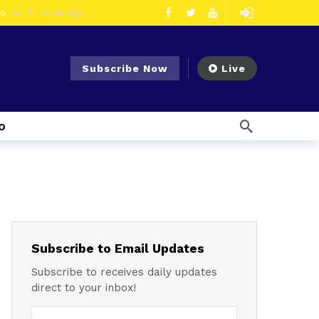
eo
14 horas ago
olescentes
3 días ago
en la vía Cuenca – Loja
3 días ago
Subscribe Now
Live
s en Azogues
3 días ago
er detenida
4 días ago
o
7 días ago
Noticias para migrantes Ecuatorianos Cuatro ciudadanos vinculados a Los Águilas son detenidos en La Troncal por presunto tráfico de droga
mana ago
1 semana ago
Noticias para migrantes Ecuatorianos En Azuay se validaron todos los planes de acción de los GADs para enfrentar el Fenómeno El Niño
l Ecuador
1 semana ago
emana ago
Subscribe to Email Updates
Subscribe to receives daily updates
direct to your inbox!