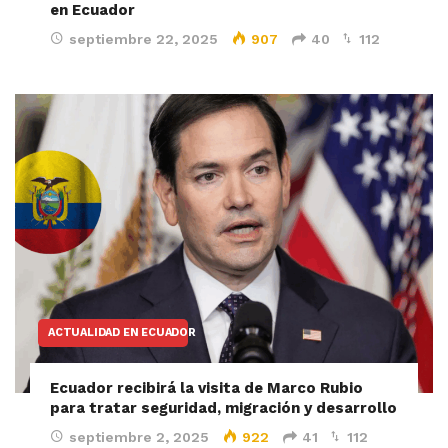
en Ecuador
septiembre 22, 2025
907
40
112
ACTUALIDAD EN ECUADOR
Ecuador recibirá la visita de Marco Rubio
para tratar seguridad, migración y desarrollo
septiembre 2, 2025
922
41
112