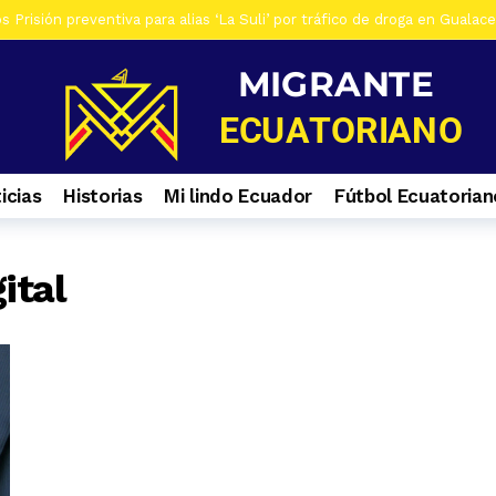
 Prisión preventiva para alias ‘La Suli’ por tráfico de droga en Gualac
os De siete investigados en Gualaceo, por venta de droga, tres son ad
s Al menos 7 heridos por accidente de tránsito en el ingreso a Zhiña, 
os Cinco farmacias clausuradas por comercializar productos irregulare
os Casa era utilizada para almacenar armas en La Troncal. Hay una muj
icias
Historias
Mi lindo Ecuador
Fútbol Ecuatorian
os Contactos de emergencia para quienes caminan a El Cisne
1 se
ital
s Selva Eterna, el santuario que cuida la vida silvestre del sureste de
os Culminan mantenimiento de la Central Hidroeléctrica Mazar
1 s