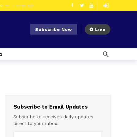
eo
7 horas ago
olescentes
2 días ago
en la vía Cuenca – Loja
3 días ago
Subscribe Now
Live
s en Azogues
3 días ago
er detenida
3 días ago
o
7 días ago
Noticias para migrantes Ecuatorianos Cuatro ciudadanos vinculados a Los Águilas son detenidos en La Troncal por presunto tráfico de droga
mana ago
1 semana ago
Noticias para migrantes Ecuatorianos En Azuay se validaron todos los planes de acción de los GADs para enfrentar el Fenómeno El Niño
l Ecuador
1 semana ago
emana ago
Subscribe to Email Updates
Subscribe to receives daily updates
direct to your inbox!