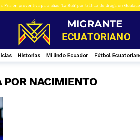
 Prisión preventiva para alias ‘La Suli’ por tráfico de droga en Gualac
os De siete investigados en Gualaceo, por venta de droga, tres son ad
s Al menos 7 heridos por accidente de tránsito en el ingreso a Zhiña, 
os Cinco farmacias clausuradas por comercializar productos irregulare
os Casa era utilizada para almacenar armas en La Troncal. Hay una muj
icias
Historias
Mi lindo Ecuador
Fútbol Ecuatorian
os Contactos de emergencia para quienes caminan a El Cisne
1 se
A POR NACIMIENTO
s Selva Eterna, el santuario que cuida la vida silvestre del sureste de
os Culminan mantenimiento de la Central Hidroeléctrica Mazar
1 s