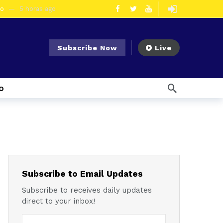
eo
5 horas ago
olescentes
2 días ago
en la vía Cuenca – Loja
3 días ago
Subscribe Now
Live
s en Azogues
3 días ago
er detenida
3 días ago
o
7 días ago
Noticias para migrantes Ecuatorianos Cuatro ciudadanos vinculados a Los Águilas son detenidos en La Troncal por presunto tráfico de droga
mana ago
1 semana ago
Noticias para migrantes Ecuatorianos En Azuay se validaron todos los planes de acción de los GADs para enfrentar el Fenómeno El Niño
l Ecuador
1 semana ago
emana ago
Subscribe to Email Updates
Subscribe to receives daily updates
direct to your inbox!