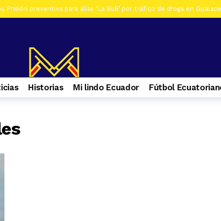
 Prisión preventiva para alias ‘La Suli’ por tráfico de droga en Gualac
os De siete investigados en Gualaceo, por venta de droga, tres son ad
s Al menos 7 heridos por accidente de tránsito en el ingreso a Zhiña, 
os Cinco farmacias clausuradas por comercializar productos irregulare
os Casa era utilizada para almacenar armas en La Troncal. Hay una muj
icias
Historias
Mi lindo Ecuador
Fútbol Ecuatorian
os Contactos de emergencia para quienes caminan a El Cisne
1 se
les
s Selva Eterna, el santuario que cuida la vida silvestre del sureste de
os Culminan mantenimiento de la Central Hidroeléctrica Mazar
1 s