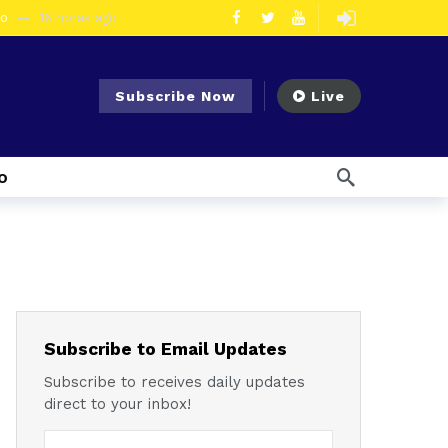
eo
16 horas ago
olescentes
3 días ago
en la vía Cuenca – Loja
3 días ago
Subscribe Now
Live
s en Azogues
4 días ago
er detenida
4 días ago
o
7 días ago
Noticias para migrantes Ecuatorianos Cuatro ciudadanos vinculados a Los Águilas son detenidos en La Troncal por presunto tráfico de droga
mana ago
1 semana ago
Noticias para migrantes Ecuatorianos En Azuay se validaron todos los planes de acción de los GADs para enfrentar el Fenómeno El Niño
l Ecuador
1 semana ago
emana ago
Subscribe to Email Updates
Subscribe to receives daily updates
direct to your inbox!