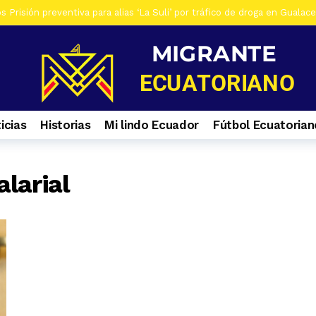
 Prisión preventiva para alias ‘La Suli’ por tráfico de droga en Gualac
os De siete investigados en Gualaceo, por venta de droga, tres son ad
s Al menos 7 heridos por accidente de tránsito en el ingreso a Zhiña, 
os Cinco farmacias clausuradas por comercializar productos irregulare
os Casa era utilizada para almacenar armas en La Troncal. Hay una muj
icias
Historias
Mi lindo Ecuador
Fútbol Ecuatorian
os Contactos de emergencia para quienes caminan a El Cisne
1 se
alarial
s Selva Eterna, el santuario que cuida la vida silvestre del sureste de
os Culminan mantenimiento de la Central Hidroeléctrica Mazar
1 s