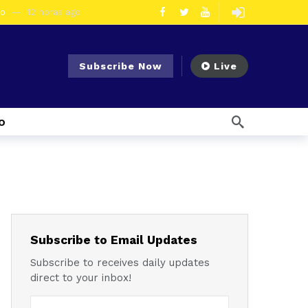
eo
12 horas ago
olescentes
2 días ago
en la vía Cuenca – Loja
3 días ago
Subscribe Now
Live
s en Azogues
3 días ago
er detenida
4 días ago
o
7 días ago
Noticias para migrantes Ecuatorianos Cuatro ciudadanos vinculados a Los Águilas son detenidos en La Troncal por presunto tráfico de droga
mana ago
1 semana ago
Noticias para migrantes Ecuatorianos En Azuay se validaron todos los planes de acción de los GADs para enfrentar el Fenómeno El Niño
l Ecuador
1 semana ago
emana ago
Subscribe to Email Updates
Subscribe to receives daily updates
direct to your inbox!