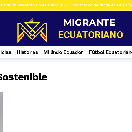
 Prisión preventiva para alias ‘La Suli’ por tráfico de droga en Gualac
os De siete investigados en Gualaceo, por venta de droga, tres son ad
s Al menos 7 heridos por accidente de tránsito en el ingreso a Zhiña, 
os Cinco farmacias clausuradas por comercializar productos irregulare
os Casa era utilizada para almacenar armas en La Troncal. Hay una muj
icias
Historias
Mi lindo Ecuador
Fútbol Ecuatorian
os Contactos de emergencia para quienes caminan a El Cisne
1 se
Sostenible
s Selva Eterna, el santuario que cuida la vida silvestre del sureste de
os Culminan mantenimiento de la Central Hidroeléctrica Mazar
1 s