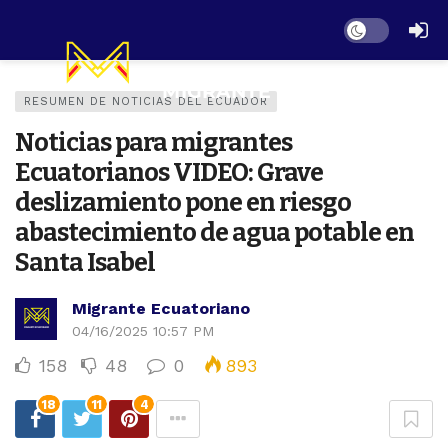
Dark mode
RESUMEN DE NOTICIAS DEL ECUADOR
Noticias para migrantes
Ecuatorianos VIDEO: Grave
deslizamiento pone en riesgo
abastecimiento de agua potable en
Santa Isabel
Migrante Ecuatoriano
04/16/2025 10:57 PM
158
48
0
893
18
11
4