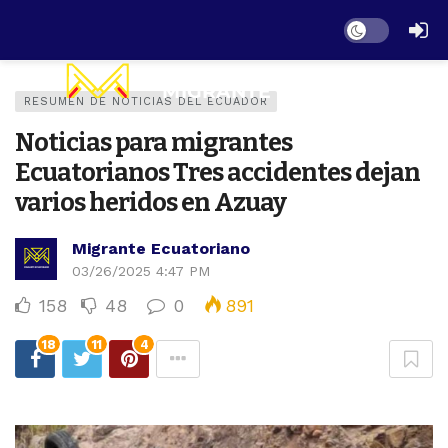
Dark mode
RESUMEN DE NOTICIAS DEL ECUADOR
Noticias para migrantes
Ecuatorianos Tres accidentes dejan
varios heridos en Azuay
Migrante Ecuatoriano
03/26/2025 4:47 PM
158
48
0
891
18
11
4