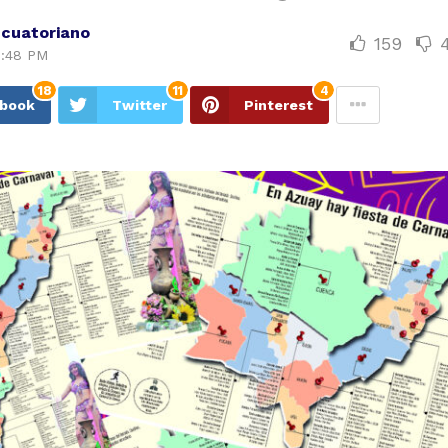
Ecuatoriano
159
1:48 PM
18
11
4
ebook
Twitter
Pinterest