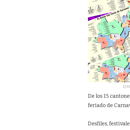
El M
De los 15 cantone
feriado de Carnav
Desfiles, festiva