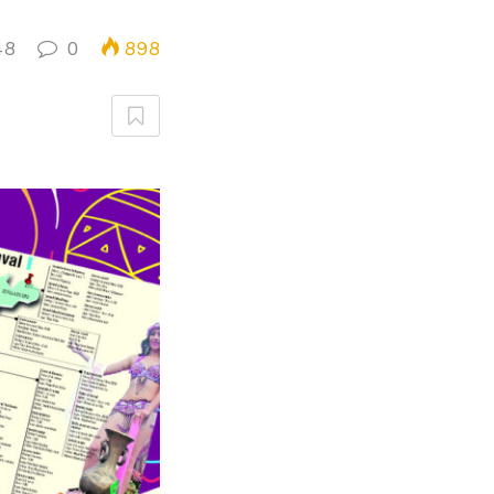
48
0
898