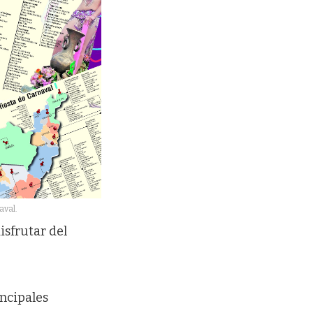
aval.
isfrutar del
incipales