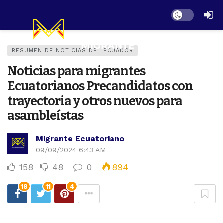
Dark mode
RESUMEN DE NOTICIAS DEL ECUADOR
Noticias para migrantes
Ecuatorianos Precandidatos con
trayectoria y otros nuevos para
asambleístas
Migrante Ecuatoriano
09/09/2024 6:43 AM
158
48
0
894
18
11
4