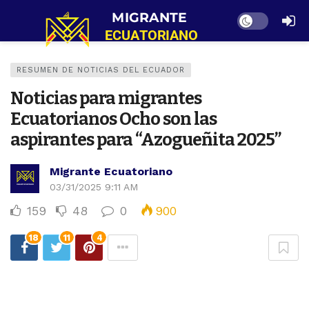
Dark mode
RESUMEN DE NOTICIAS DEL ECUADOR
Noticias para migrantes
Ecuatorianos Ocho son las
aspirantes para “Azogueñita 2025”
Migrante Ecuatoriano
03/31/2025 9:11 AM
159
48
0
900
18
11
4