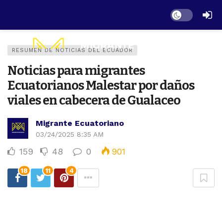
Dark mode
RESUMEN DE NOTICIAS DEL ECUADOR
Noticias para migrantes
Ecuatorianos Malestar por daños
viales en cabecera de Gualaceo
Migrante Ecuatoriano
03/24/2025 8:35 AM
159
48
0
901
18
11
4