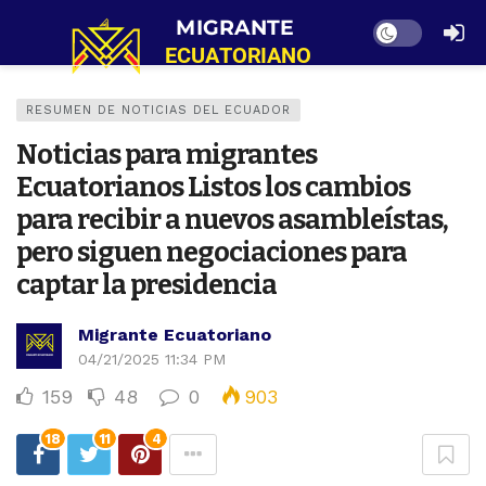
Dark mode
RESUMEN DE NOTICIAS DEL ECUADOR
Noticias para migrantes
Ecuatorianos Listos los cambios
para recibir a nuevos asambleístas,
pero siguen negociaciones para
captar la presidencia
Migrante Ecuatoriano
04/21/2025 11:34 PM
159
48
0
903
18
11
4