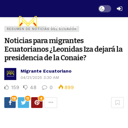
Dark mode
RESUMEN DE NOTICIAS DEL ECUADOR
Noticias para migrantes
Ecuatorianos ¿Leonidas Iza dejará la
presidencia de la Conaie?
Migrante Ecuatoriano
04/21/2025 3:30 AM
159
48
0
899
18
11
4