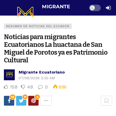
Dark mode
RESUMEN DE NOTICIAS DEL ECUADOR
Noticias para migrantes
Ecuatorianos La huactana de San
Miguel de Porotos ya es Patrimonio
Cultural
Migrante Ecuatoriano
07/08/2026 2:30 AM
158
48
0
886
18
11
4