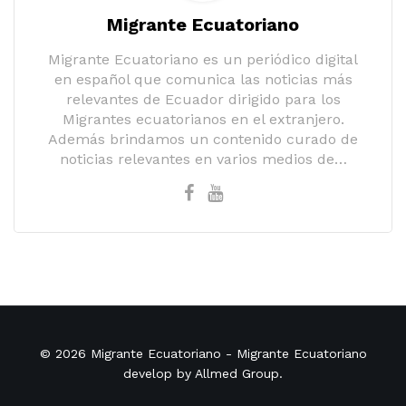
Migrante Ecuatoriano
Migrante Ecuatoriano es un periódico digital
en español que comunica las noticias más
relevantes de Ecuador dirigido para los
Migrantes ecuatorianos en el extranjero.
Además brindamos un contenido curado de
noticias relevantes en varios medios de…
© 2026
Migrante Ecuatoriano
- Migrante Ecuatoriano
develop by
Allmed Group
.