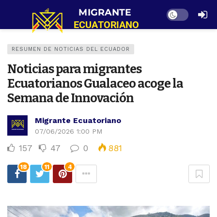
Dark mode
RESUMEN DE NOTICIAS DEL ECUADOR
Noticias para migrantes
Ecuatorianos Gualaceo acoge la
Semana de Innovación
Migrante Ecuatoriano
07/06/2026 1:00 PM
157
47
0
881
18
11
4