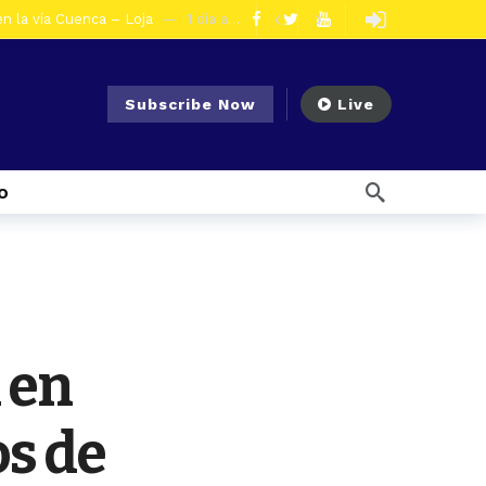
en la vía Cuenca – Loja
1 día ago
s en Azogues
2 días ago
er detenida
2 días ago
Subscribe Now
Live
5 días ago
Noticias para migrantes Ecuatorianos Cuatro ciudadanos vinculados a Los Águilas son detenidos en La Troncal por presunto tráfico de droga
s ago
o
 enfrentar el Fenómeno El Niño
6 días ago
l Ecuador
6 días ago
ías ago
7 días ago
Noticias para migrantes Ecuatorianos ¿Quién es Baldor Bermeo, exalcalde de Ponce Enríquez, detenido como presunto financista de Los Lobos?
olescentes
14 horas ago
 en
os de