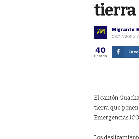
tierra
Migrante 
03/17/2025 
40
Fac
Shares
El cantón Guach
tierra que ponen
Emergencias (COE
Los deslizamient