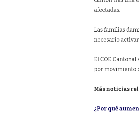
cantón tras una 
afectadas.
Las familias damn
necesario activa
El COE Cantonal 
por movimiento d
Más noticias re
¿Por qué aument