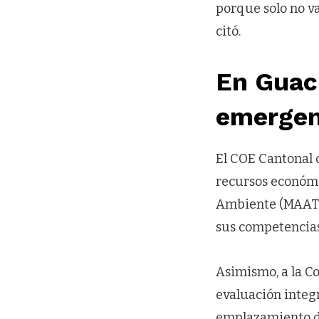
porque solo no va
citó.
En Guac
emergen
El COE Cantonal 
recursos económic
Ambiente (MAATE)
sus competencias
Asimismo, a la C
evaluación integr
emplazamiento de