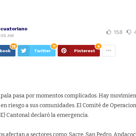
Ecuatoriano
158
7:55 AM
18
11
4
ebook
Twitter
Pinterest
apala pasa por momentos complicados. Hay movimien
 en riesgo a sus comunidades. El Comité de Operacion
) Cantonal declaró la emergencia.
os afectan a sectores como: Sacre, San Pedro, Andacoc