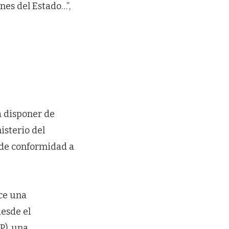
nes del Estado…”,
a disponer de
isterio del
 de conformidad a
ice una
desde el
P), una