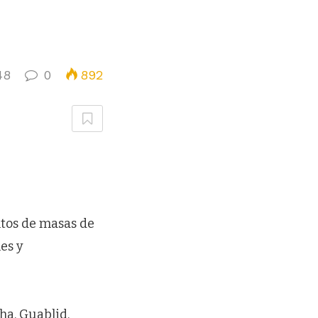
48
0
892
tos de masas de
es y
ha, Guablid,