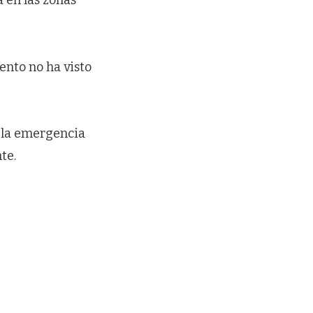
 en las zonas
ento no ha visto
r la emergencia
te.