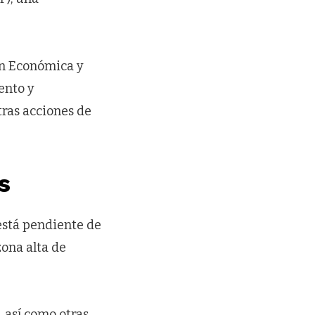
ón Económica y
ento y
ras acciones de
s
está pendiente de
zona alta de
, así como otras