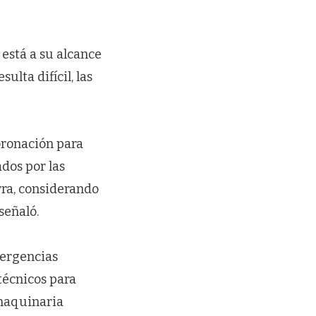
está a su alcance
lta difícil, las
oronación para
ados por las
rra, considerando
señaló.
mergencias
técnicos para
 maquinaria