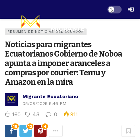
Dark mode
RESUMEN DE NOTICIAS DEL ECUADOR
Noticias para migrantes
Ecuatorianos Gobierno de Noboa
apunta a imponer aranceles a
compras por courier: Temu y
Amazon en la mira
Migrante Ecuatoriano
05/08/2025 5:46 PM
160
48
0
911
18
12
4