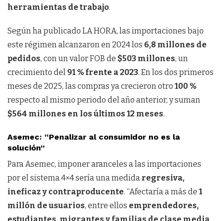
herramientas de trabajo
.
Según ha publicado LA HORA, las importaciones bajo
este régimen alcanzaron en 2024 los
6,8 millones de
pedidos
, con un valor FOB de
$503 millones
, un
crecimiento del
91 % frente a 2023
. En los dos primeros
meses de 2025, las compras ya crecieron otro
100 %
respecto al mismo periodo del año anterior, y suman
$564 millones en los últimos 12 meses
.
Asemec: “Penalizar al consumidor no es la
solución”
Para Asemec, imponer aranceles a las importaciones
por el sistema 4×4 sería una medida
regresiva,
ineficaz y contraproducente
. “Afectaría a más de
1
millón de usuarios
, entre ellos
emprendedores,
estudiantes, migrantes y familias de clase media