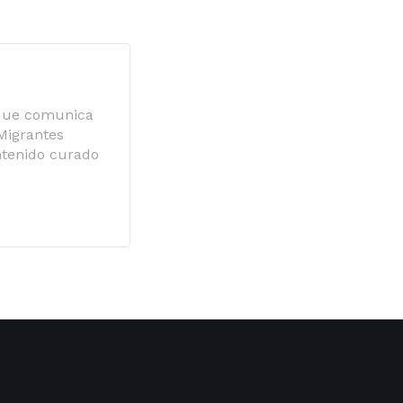
 que comunica
 Migrantes
ntenido curado