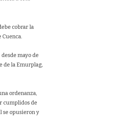
debe cobrar la
e Cuenca.
e desde mayo de
te de la Emurplag,
 una ordenanza,
er cumplidos de
l se opusieron y