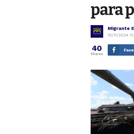
para 
Migrante 
10/11/2024 1
40
Fac
Shares