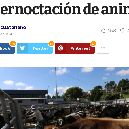
pernoctación de ani
Ecuatoriano
158
1:35 AM
18
11
4
ebook
Twitter
Pinterest