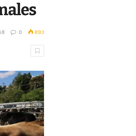
males
48
0
893