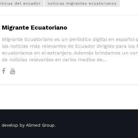
oticias del ecuador
noticias migrantes ecuatorianos
Migrante Ecuatoriano
Migrante Ecuatoriano es un periódico digital en español
las noticias más relevantes de Ecuador dirigido para los
ecuatorianos en el extranjero. Además brindamos un co
de noticias relevantes en varios medios de…
o develop by
Allmed Group
.