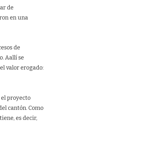
gar de
aron en una
cesos de
. Aallí se
el valor erogado:
 el proyecto
 del cantón. Como
iene, es decir,