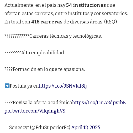
Actualmente, en el país hay
54 instituciones
que
ofertan estas carreras, entre institutos y conservatorios.
En total son
416 carreras
de diversas áreas. (KSQ)
????????‍????Carreras técnicas y tecnológicas.
????‍????Alta empleabilidad.
????Formación en lo que te apasiona.
Postula ya en
https://t.co/9SNVIaJ8Ij
????Revisa la oferta académica
https://t.co/LmA3dpx1bK
pic.twitter.com/VfJqdnghVS
— Senescyt (@EduSuperiorEc)
April 13, 2025