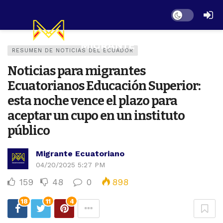
Dark mode
RESUMEN DE NOTICIAS DEL ECUADOR
Noticias para migrantes
Ecuatorianos Educación Superior:
esta noche vence el plazo para
aceptar un cupo en un instituto
público
Migrante Ecuatoriano
04/20/2025 5:27 PM
159
48
0
898
18
11
4