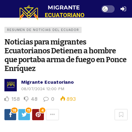
Dark mode
RESUMEN DE NOTICIAS DEL ECUADOR
Noticias para migrantes
Ecuatorianos Detienen a hombre
que portaba arma de fuego en Ponce
Enríquez
Migrante Ecuatoriano
08/07/2024 12:00 PM
158
48
0
893
18
11
4