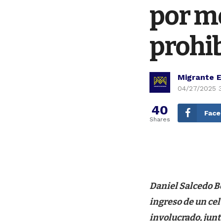
por me
prohib
Migrante 
04/27/2025 
40
Fac
Shares
Daniel Salcedo Bo
ingreso de un cel
involucrado, junt