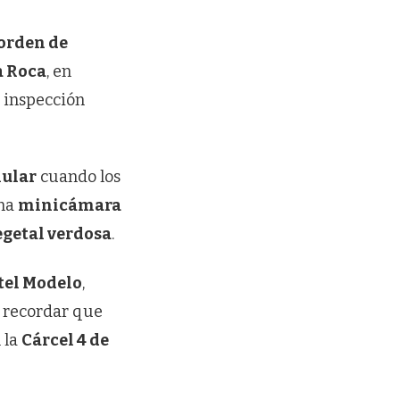
orden de
a Roca
, en
a inspección
lular
cuando los
una
minicámara
egetal verdosa
.
tel Modelo
,
e recordar que
 la
Cárcel 4 de