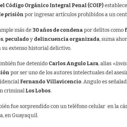
del Código Orgánico Integral Penal (COIP)
establece
de prisión
por ingresar artículos prohibidos a un cent
cumple más de
30 años de condena
por delitos como
os
,
peculado
y
delincuencia organizada
, suma aho
 su extenso historial delictivo.
también fue detenido
Carlos Angulo Lara
, alias
«Invis
sión
por ser uno de los autores intelectuales del asesi
idencial
Fernando Villavicencio
. Angulo es señala
ón criminal
Los Lobos
.
ién fue sorprendido con un teléfono celular en la c
a, en Guayaquil.