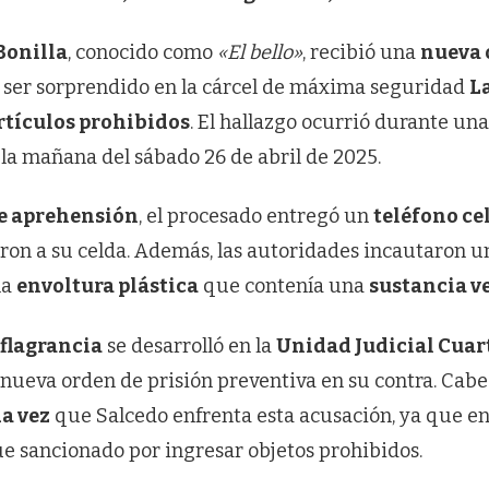
Bonilla
, conocido como
«El bello»
, recibió una
nueva 
 ser sorprendido en la cárcel de máxima seguridad
L
rtículos prohibidos
. El hallazgo ocurrió durante un
 la mañana del sábado 26 de abril de 2025.
de aprehensión
, el procesado entregó un
teléfono ce
aron a su celda. Además, las autoridades incautaron 
na
envoltura plástica
que contenía una
sustancia v
 flagrancia
se desarrolló en la
Unidad Judicial Cuar
a nueva orden de prisión preventiva en su contra. Cab
a vez
que Salcedo enfrenta esta acusación, ya que en
e sancionado por ingresar objetos prohibidos.