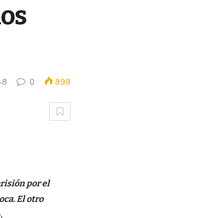
los
48
0
898
risión por el
ca. El otro
.