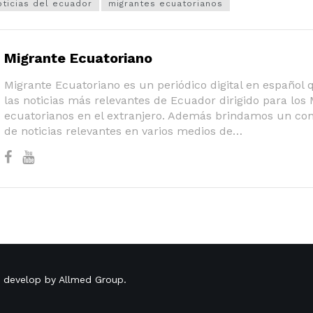
oticias del ecuador
migrantes ecuatorianos
Migrante Ecuatoriano
Migrante Ecuatoriano es un periódico digital en español
las noticias más relevantes de Ecuador dirigido para los
ecuatorianos en el extranjero. Además brindamos un co
de noticias relevantes en varios medios de…
o develop by
Allmed Group
.