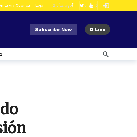
en la vía Cuenca – Loja
2 días ago
s en Azogues
3 días ago
er detenida
3 días ago
Subscribe Now
Live
ncal por presunto tráfico de droga
6 días ago
s ago
o
 enfrentar el Fenómeno El Niño
1 semana ago
l Ecuador
1 semana ago
emana ago
1 semana ago
Noticias para migrantes Ecuatorianos ¿Quién es Baldor Bermeo, exalcalde de Ponce Enríquez, detenido como presunto financista de Los Lobos?
olescentes
2 días ago
edo
sión