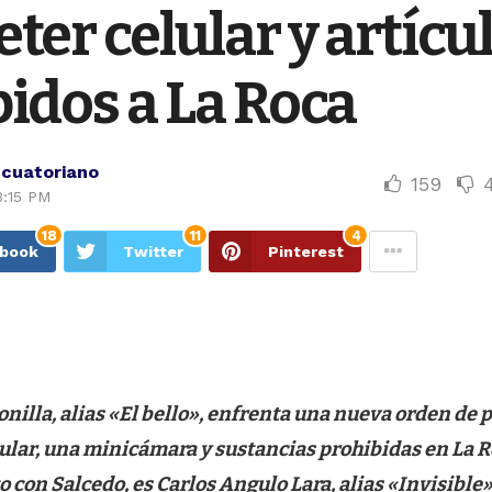
ter celular y artícu
idos a La Roca
Ecuatoriano
159
3:15 PM
18
11
4
ebook
Twitter
Pinterest
nilla, alias «El bello», enfrenta una nueva orden de p
ular, una minicámara y sustancias prohibidas en La Ro
o con Salcedo, es Carlos Angulo Lara, alias «Invisible»