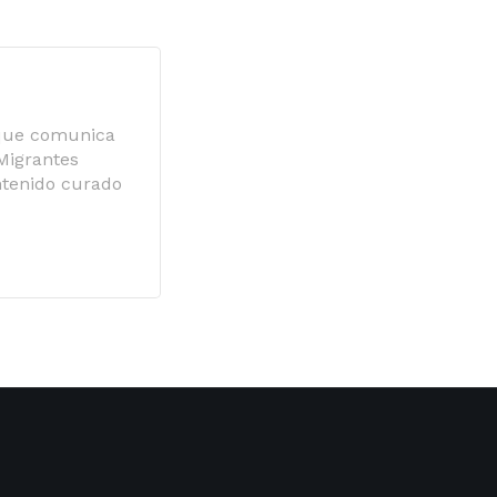
 que comunica
 Migrantes
ntenido curado