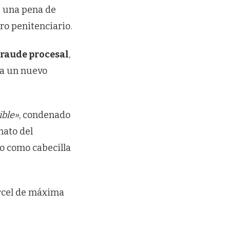
 una pena de
ro penitenciario.
fraude procesal
,
ra un nuevo
ible»
, condenado
nato del
do como cabecilla
árcel de máxima