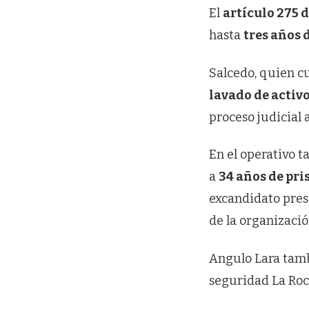
El
artículo 275 
hasta
tres años 
Salcedo, quien 
lavado de activ
proceso judicial a
En el operativo 
a
34 años de pri
excandidato pres
de la organizaci
Angulo Lara tamb
seguridad La Roc