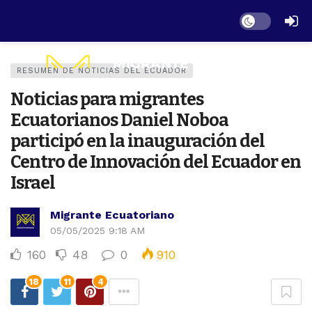
Dark mode
RESUMEN DE NOTICIAS DEL ECUADOR
Noticias para migrantes
Ecuatorianos Daniel Noboa
participó en la inauguración del
Centro de Innovación del Ecuador en
Israel
Migrante Ecuatoriano
05/05/2025 9:18 AM
160
48
0
910
18
11
4