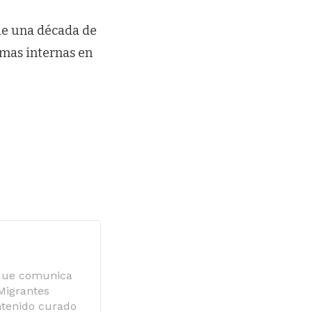
 de una década de
rmas internas en
 que comunica
 Migrantes
ntenido curado