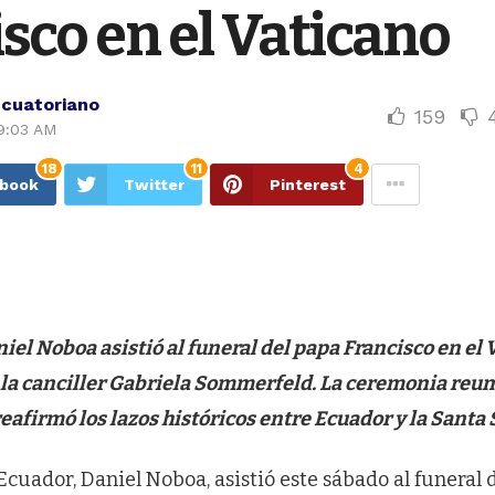
sco en el Vaticano
Ecuatoriano
159
9:03 AM
18
11
4
ebook
Twitter
Pinterest
iel Noboa asistió al funeral del papa Francisco en el 
a canciller Gabriela Sommerfeld. La ceremonia reuni
eafirmó los lazos históricos entre Ecuador y la Santa 
Ecuador, Daniel Noboa, asistió este sábado al funeral 