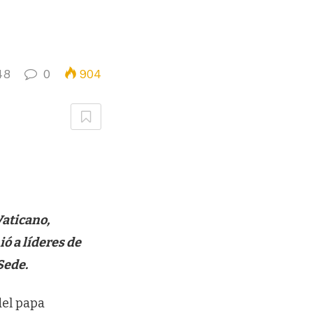
48
0
904
Vaticano,
ó a líderes de
Sede.
del papa