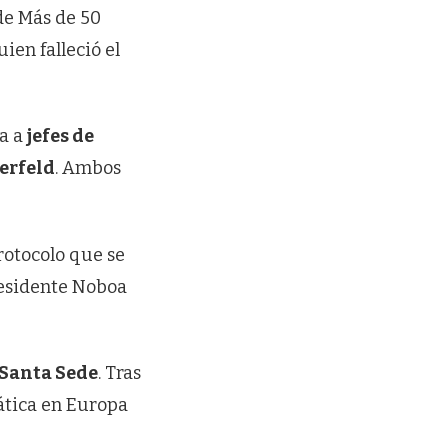
e Más de 50
ien falleció el
da a
jefes de
erfeld
. Ambos
protocolo que se
presidente Noboa
Santa Sede
. Tras
ática en Europa