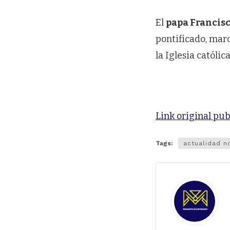
El
papa Francis
pontificado, mar
la Iglesia católi
Link original pub
Tags:
actualidad n