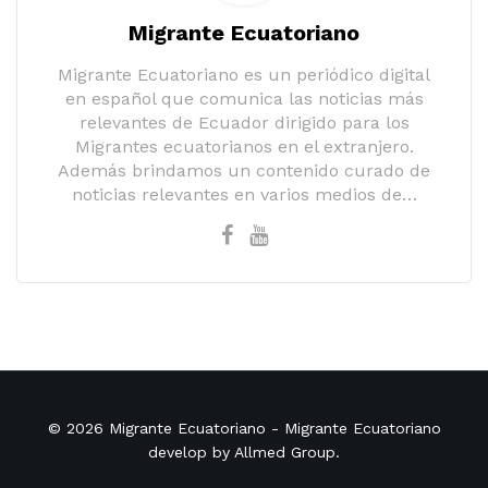
Migrante Ecuatoriano
Migrante Ecuatoriano es un periódico digital
en español que comunica las noticias más
relevantes de Ecuador dirigido para los
Migrantes ecuatorianos en el extranjero.
Además brindamos un contenido curado de
noticias relevantes en varios medios de…
© 2026
Migrante Ecuatoriano
- Migrante Ecuatoriano
develop by
Allmed Group
.