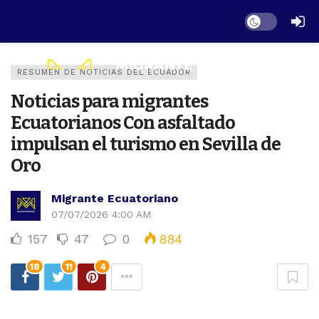
Dark mode
RESUMEN DE NOTICIAS DEL ECUADOR
Noticias para migrantes
Ecuatorianos Con asfaltado
impulsan el turismo en Sevilla de
Oro
Migrante Ecuatoriano
07/07/2026 4:00 AM
157
47
0
884
18
11
4