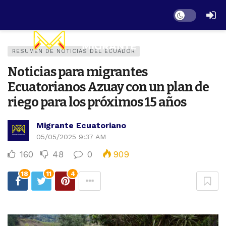
Dark mode
RESUMEN DE NOTICIAS DEL ECUADOR
Noticias para migrantes
Ecuatorianos Azuay con un plan de
riego para los próximos 15 años
Migrante Ecuatoriano
05/05/2025 9:37 AM
160
48
0
909
18
11
4